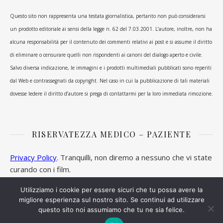
Questo sito non rappresenta una testata giornalistica, pertanto non può considerarsi
un prodotto editoriale ai sensi della legge n. 62 del 7.03.2001. L’autore, inoltre, non ha
alcuna responsabilità per il contenuto dei commenti relativi ai post e si assume il diritto
di eliminare o censurare quelli non rispondenti ai canoni del dialogo aperto e civile.
Salvo diversa indicazione, le immagini e i prodotti multimediali pubblicati sono reperiti
dal Web e contrassegnati da copyright. Nel caso in cui la pubblicazione di tali materiali
dovesse ledere il diritto d’autore si prega di contattarmi per la loro immediata rimozione.
RISERVATEZZA MEDICO – PAZIENTE
Privacy Policy
. Tranquilli, non diremo a nessuno che vi state
curando con i film.
Utilizziamo i cookie per essere sicuri che tu possa avere la
migliore esperienza sul nostro sito. Se continui ad utilizzare
questo sito noi assumiamo che tu ne sia felice.
Ashe Tema di
WP Royal
.