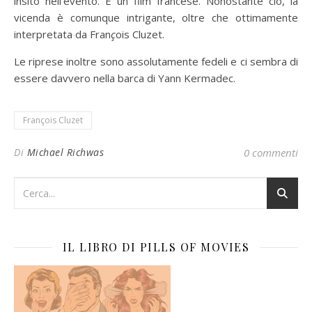
insito nell’evento. È un film francese. Nonostante ciò, la
vicenda è comunque intrigante, oltre che ottimamente
interpretata da Fran
ç
ois Cluzet.
Le riprese inoltre sono assolutamente fedeli e ci sembra di
essere davvero nella barca di Yann Kermadec.
François Cluzet
Di
Michael Richwas
0 commenti
IL LIBRO DI PILLS OF MOVIES