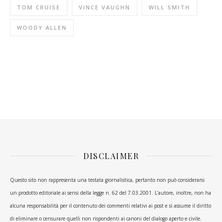
TOM CRUISE
VINCE VAUGHN
WILL SMITH
WOODY ALLEN
DISCLAIMER
Questo sito non rappresenta una testata giornalistica, pertanto non può considerarsi
un prodotto editoriale ai sensi della legge n. 62 del 7.03.2001. L’autore, inoltre, non ha
alcuna responsabilità per il contenuto dei commenti relativi ai post e si assume il diritto
di eliminare o censurare quelli non rispondenti ai canoni del dialogo aperto e civile.