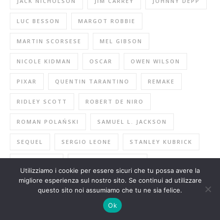
JACK NICHOLSON
JIM CARREY
JOHNNY DEPP
LUC BESSON
MARGOT ROBBIE
MARTIN SCORSESE
MEL GIBSON
NICOLE KIDMAN
OSCAR
OWEN WILSON
PIXAR
QUENTIN TARANTINO
REMAKE
RIDLEY SCOTT
ROBERT DE NIRO
ROMAN POLAŃSKI
SAMUEL L. JACKSON
SEQUEL
SERGIO LEONE
STANLEY KUBRICK
STAR WARS
STEVEN SPIELBERG
Utilizziamo i cookie per essere sicuri che tu possa avere la
migliore esperienza sul nostro sito. Se continui ad utilizzare
TOM CRUISE
VINCE VAUGHN
WILL SMITH
questo sito noi assumiamo che tu ne sia felice.
WOODY ALLEN
Ok