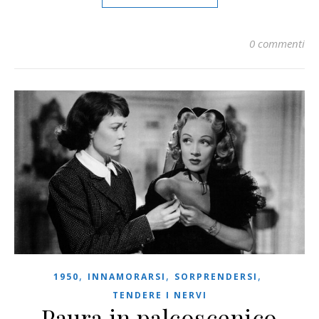
0 commenti
,
,
,
1950
INNAMORARSI
SORPRENDERSI
TENDERE I NERVI
Paura in palcoscenico