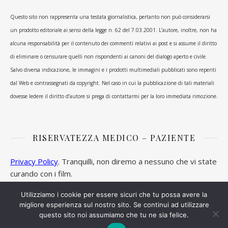
Questo sito non rappresenta una testata giornalistica, pertanto non può considerarsi
un prodotto editoriale ai sensi della legge n. 62 del 7.03.2001. L’autore, inoltre, non ha
alcuna responsabilità per il contenuto dei commenti relativi ai post e si assume il diritto
di eliminare o censurare quelli non rispondenti ai canoni del dialogo aperto e civile.
Salvo diversa indicazione, le immagini e i prodotti multimediali pubblicati sono reperiti
dal Web e contrassegnati da copyright. Nel caso in cui la pubblicazione di tali materiali
dovesse ledere il diritto d’autore si prega di contattarmi per la loro immediata rimozione.
RISERVATEZZA MEDICO – PAZIENTE
Privacy Policy
. Tranquilli, non diremo a nessuno che vi state
curando con i film.
Utilizziamo i cookie per essere sicuri che tu possa avere la
migliore esperienza sul nostro sito. Se continui ad utilizzare
questo sito noi assumiamo che tu ne sia felice.
Ashe Tema di
WP Royal
.