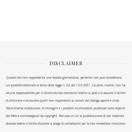
DISCLAIMER
Questo sito non rappresenta una testata giornalistica, pertanto non può considerarsi
un prodotto editoriale ai sensi della legge n. 62 del 7.03.2001. L’autore, inoltre, non ha
alcuna responsabilità per il contenuto dei commenti relativi ai post e si assume il diritto
di eliminare o censurare quelli non rispondenti ai canoni del dialogo aperto e civile.
Salvo diversa indicazione, le immagini e i prodotti multimediali pubblicati sono reperiti
dal Web e contrassegnati da copyright. Nel caso in cui la pubblicazione di tali materiali
dovesse ledere il diritto d’autore si prega di contattarmi per la loro immediata rimozione.