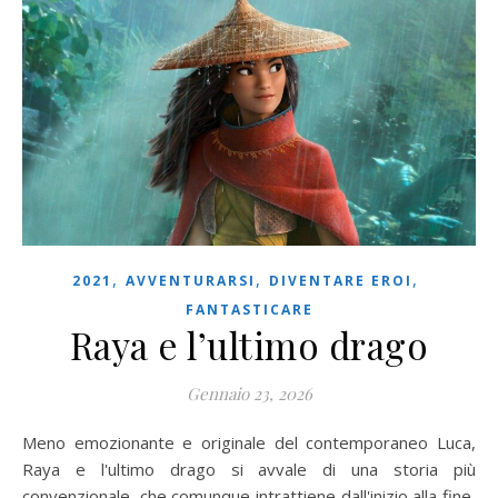
,
,
,
2021
AVVENTURARSI
DIVENTARE EROI
FANTASTICARE
Raya e l’ultimo drago
Gennaio 23, 2026
Meno emozionante e originale del contemporaneo Luca,
Raya e l'ultimo drago si avvale di una storia più
convenzionale, che comunque intrattiene dall'inizio alla fine,