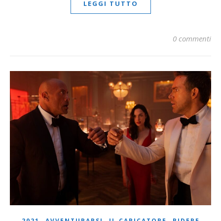
LEGGI TUTTO
0 commenti
,
,
,
2021
AVVENTURARSI
IL CARICATORE
RIDERE