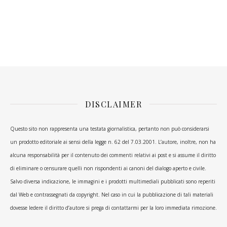
DISCLAIMER
Questo sito non rappresenta una testata giornalistica, pertanto non può considerarsi
un prodotto editoriale ai sensi della legge n. 62 del 7.03.2001. L’autore, inoltre, non ha
alcuna responsabilità per il contenuto dei commenti relativi ai post e si assume il diritto
di eliminare o censurare quelli non rispondenti ai canoni del dialogo aperto e civile.
Salvo diversa indicazione, le immagini e i prodotti multimediali pubblicati sono reperiti
dal Web e contrassegnati da copyright. Nel caso in cui la pubblicazione di tali materiali
dovesse ledere il diritto d’autore si prega di contattarmi per la loro immediata rimozione.