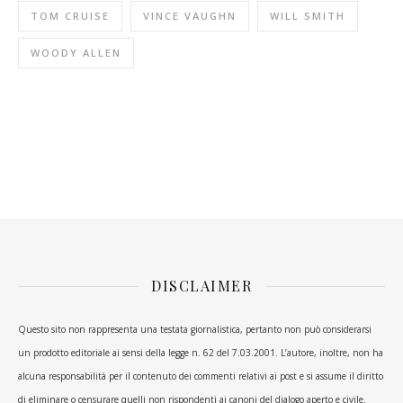
TOM CRUISE
VINCE VAUGHN
WILL SMITH
WOODY ALLEN
DISCLAIMER
Questo sito non rappresenta una testata giornalistica, pertanto non può considerarsi
un prodotto editoriale ai sensi della legge n. 62 del 7.03.2001. L’autore, inoltre, non ha
alcuna responsabilità per il contenuto dei commenti relativi ai post e si assume il diritto
di eliminare o censurare quelli non rispondenti ai canoni del dialogo aperto e civile.