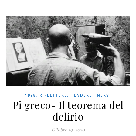
,
,
1998
RIFLETTERE
TENDERE I NERVI
Pi greco- Il teorema del
delirio
Ottobre 19, 2020