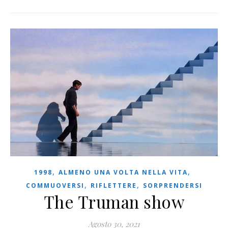
,
,
1998
ALMENO UNA VOLTA NELLA VITA
,
,
COMMUOVERSI
RIFLETTERE
SORPRENDERSI
The Truman show
Agosto 30, 2021