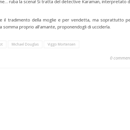
e… ruba la scena! Si tratta del detective Karaman, interpretato 
e il tradimento della moglie e per vendetta, ma soprattutto p
ua somma proprio all’amante, proponendogli di ucciderla.
ot
Michael Douglas
Viggo Mortensen
0 commen