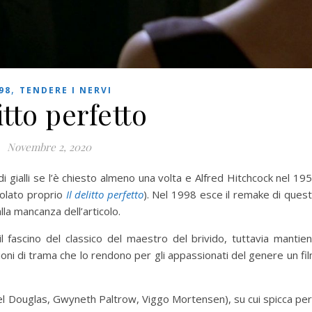
,
98
TENDERE I NERVI
itto perfetto
Novembre 2, 2020
i gialli se l’è chiesto almeno una volta e Alfred Hitchcock nel 19
itolato proprio
Il delitto perfetto
). Nel 1998 esce il remake di ques
alla mancanza dell’articolo.
il fascino del classico del maestro del brivido, tuttavia mantie
ioni di trama che lo rendono per gli appassionati del genere un fi
ael Douglas, Gwyneth Paltrow, Viggo Mortensen), su cui spicca pe