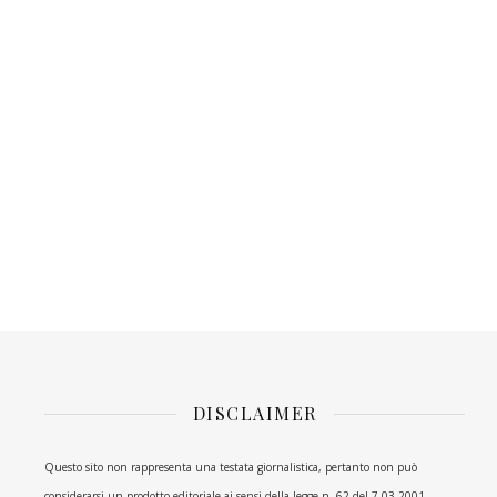
DISCLAIMER
Questo sito non rappresenta una testata giornalistica, pertanto non può
considerarsi un prodotto editoriale ai sensi della legge n. 62 del 7.03.2001.