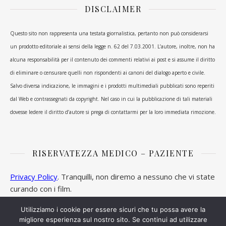
DISCLAIMER
Questo sito non rappresenta una testata giornalistica, pertanto non può considerarsi
un prodotto editoriale ai sensi della legge n. 62 del 7.03.2001. L’autore, inoltre, non ha
alcuna responsabilità per il contenuto dei commenti relativi ai post e si assume il diritto
di eliminare o censurare quelli non rispondenti ai canoni del dialogo aperto e civile.
Salvo diversa indicazione, le immagini e i prodotti multimediali pubblicati sono reperiti
dal Web e contrassegnati da copyright. Nel caso in cui la pubblicazione di tali materiali
dovesse ledere il diritto d’autore si prega di contattarmi per la loro immediata rimozione.
RISERVATEZZA MEDICO – PAZIENTE
Privacy Policy
. Tranquilli, non diremo a nessuno che vi state
curando con i film.
Utilizziamo i cookie per essere sicuri che tu possa avere la
migliore esperienza sul nostro sito. Se continui ad utilizzare