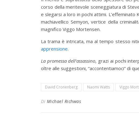
corso della meritevole sceneggiatura di Steven 
e slegarsi a loro in pochi attimi. L’effeminato K
machiavellico Semyon, vertice della criminali
magnifico Viggo Mortensen.
La trama è intricata, ma al tempo stesso niti
apprensione
.
La promessa
dell’assassino
, grazi ai pochi inte
oltre alle suggestioni, “accontentiamoci” di qu
David Cronenberg
Naomi Watts
Viggo Mor
Di
Michael Richwas