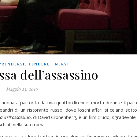
,
PRENDERSI
TENDERE I NERVI
sa dell’assassino
Maggio 23, 2019
na neonata partorita da una quattordicenne, morta durante il part
andri di un ristorante russo, dove loschi affari si celano sotto
 dell’assassino
, di David Cronenberg, è un film crudo, sgradevole
chiati nella sua trama.
rsonaggi e il loro tratteggio psicologico, finemente sviluppato n