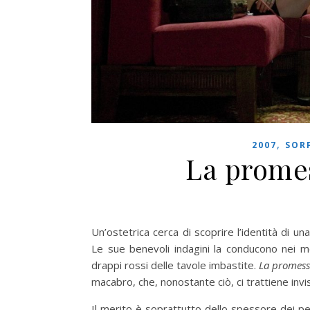
,
2007
SOR
La promes
Un’ostetrica cerca di scoprire l’identità di u
Le sue benevoli indagini la conducono nei me
drappi rossi delle tavole imbastite.
La promessa
macabro, che, nonostante ciò, ci trattiene invis
Il merito è soprattutto dello spessore dei pe