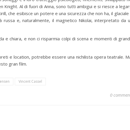
Knight. Al di fuori di Anna, sono tutti ambigui e si riesce a legar
irill, che esibisce un potere e una sicurezza che non ha, il glaciale
tà russa e, naturalmente, il magnetico Nikolai, interpretato da 
da e chiara, e non ci risparmia colpi di scena e momenti di gran
rpreti e location, potrebbe essere una nichilista opera teatrale. M
esto gran film.
tensen
Vincent Cassel
0 commen