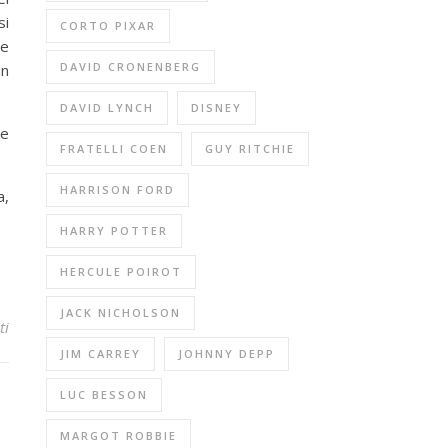
si
CORTO PIXAR
 e
DAVID CRONENBERG
un
DAVID LYNCH
DISNEY
de
FRATELLI COEN
GUY RITCHIE
HARRISON FORD
a,
HARRY POTTER
HERCULE POIROT
JACK NICHOLSON
ti
JIM CARREY
JOHNNY DEPP
LUC BESSON
MARGOT ROBBIE