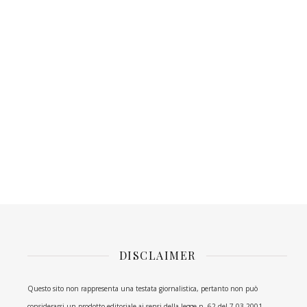
DISCLAIMER
Questo sito non rappresenta una testata giornalistica, pertanto non può
considerarsi un prodotto editoriale ai sensi della legge n. 62 del 7.03.2001.