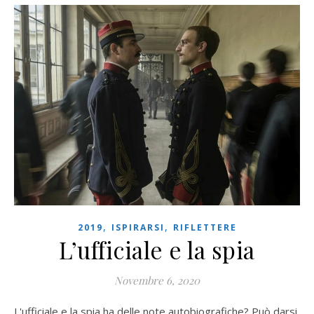
,
,
2019
ISPIRARSI
RIFLETTERE
L’ufficiale e la spia
Novembre 6, 2020
L'ufficiale e la spia ha delle note autobiografiche? Può darsi,