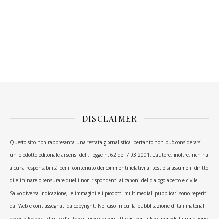
DISCLAIMER
Questo sito non rappresenta una testata giornalistica, pertanto non può considerarsi
un prodotto editoriale ai sensi della legge n. 62 del 7.03.2001. L’autore, inoltre, non ha
alcuna responsabilità per il contenuto dei commenti relativi ai post e si assume il diritto
di eliminare o censurare quelli non rispondenti ai canoni del dialogo aperto e civile.
Salvo diversa indicazione, le immagini e i prodotti multimediali pubblicati sono reperiti
dal Web e contrassegnati da copyright. Nel caso in cui la pubblicazione di tali materiali
dovesse ledere il diritto d’autore si prega di contattarmi per la loro immediata rimozione.