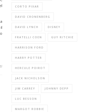
el
CORTO PIXAR
DAVID CRONENBERG
 a
il
DAVID LYNCH
DISNEY
 o
FRATELLI COEN
GUY RITCHIE
HARRISON FORD
HARRY POTTER
ti
HERCULE POIROT
JACK NICHOLSON
JIM CARREY
JOHNNY DEPP
LUC BESSON
MARGOT ROBBIE