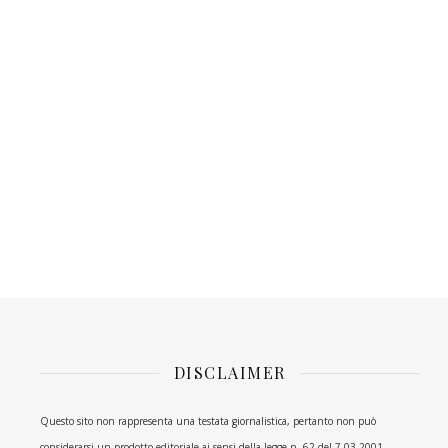
DISCLAIMER
Questo sito non rappresenta una testata giornalistica, pertanto non può
considerarsi un prodotto editoriale ai sensi della legge n. 62 del 7.03.2001.