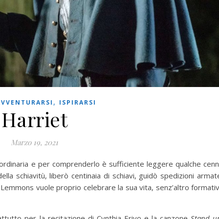
,
AVVENTURARSI
ISPIRARSI
Harriet
Marzo 19, 2021
aordinaria e per comprenderlo è sufficiente leggere qualche cen
della schiavitù, liberò centinaia di schiavi, guidò spedizioni armat
Kasi Lemmons vuole proprio celebrare la sua vita, senz’altro formati
rattutto per la recitazione di Cynthia Erivo e la canzone
Stand u