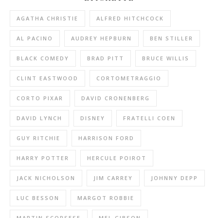
AGATHA CHRISTIE
ALFRED HITCHCOCK
AL PACINO
AUDREY HEPBURN
BEN STILLER
BLACK COMEDY
BRAD PITT
BRUCE WILLIS
CLINT EASTWOOD
CORTOMETRAGGIO
CORTO PIXAR
DAVID CRONENBERG
DAVID LYNCH
DISNEY
FRATELLI COEN
GUY RITCHIE
HARRISON FORD
HARRY POTTER
HERCULE POIROT
JACK NICHOLSON
JIM CARREY
JOHNNY DEPP
LUC BESSON
MARGOT ROBBIE
MARTIN SCORSESE
MEL GIBSON