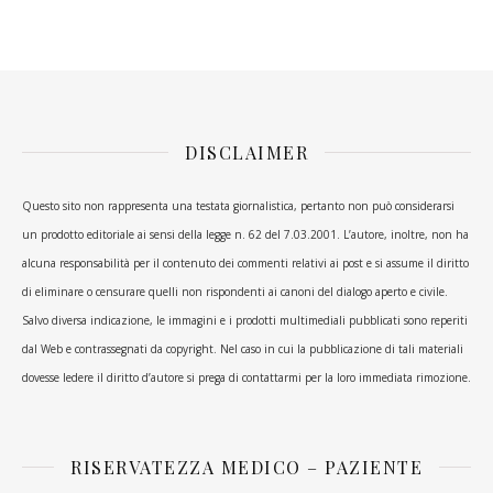
DISCLAIMER
Questo sito non rappresenta una testata giornalistica, pertanto non può considerarsi
un prodotto editoriale ai sensi della legge n. 62 del 7.03.2001. L’autore, inoltre, non ha
alcuna responsabilità per il contenuto dei commenti relativi ai post e si assume il diritto
di eliminare o censurare quelli non rispondenti ai canoni del dialogo aperto e civile.
Salvo diversa indicazione, le immagini e i prodotti multimediali pubblicati sono reperiti
dal Web e contrassegnati da copyright. Nel caso in cui la pubblicazione di tali materiali
dovesse ledere il diritto d’autore si prega di contattarmi per la loro immediata rimozione.
RISERVATEZZA MEDICO – PAZIENTE