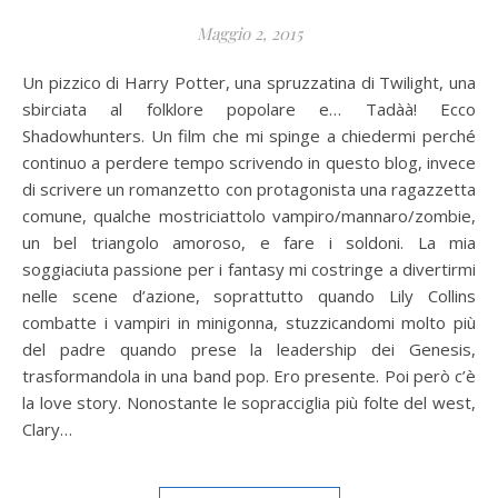
Maggio 2, 2015
Un pizzico di Harry Potter, una spruzzatina di Twilight, una
sbirciata al folklore popolare e… Tadàà! Ecco
Shadowhunters. Un film che mi spinge a chiedermi perché
continuo a perdere tempo scrivendo in questo blog, invece
di scrivere un romanzetto con protagonista una ragazzetta
comune, qualche mostriciattolo vampiro/mannaro/zombie,
un bel triangolo amoroso, e fare i soldoni. La mia
soggiaciuta passione per i fantasy mi costringe a divertirmi
nelle scene d’azione, soprattutto quando Lily Collins
combatte i vampiri in minigonna, stuzzicandomi molto più
del padre quando prese la leadership dei Genesis,
trasformandola in una band pop. Ero presente. Poi però c’è
la love story. Nonostante le sopracciglia più folte del west,
Clary…