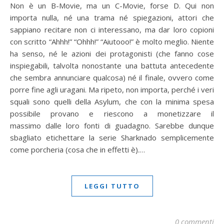
Non è un B-Movie, ma un C-Movie, forse D. Qui non
importa nulla, né una trama né spiegazioni, attori che
sappiano recitare non ci interessano, ma dar loro copioni
con scritto “Ahhh!” “Ohhh!” “Aiutooo!” è molto meglio. Niente
ha senso, né le azioni dei protagonisti (che fanno cose
inspiegabili, talvolta nonostante una battuta antecedente
che sembra annunciare qualcosa) né il finale, ovvero come
porre fine agli uragani. Ma ripeto, non importa, perché i veri
squali sono quelli della Asylum, che con la minima spesa
possibile provano e riescono a monetizzare il
massimo dalle loro fonti di guadagno. Sarebbe dunque
sbagliato etichettare la serie Sharknado semplicemente
come porcheria (cosa che in effetti è).…
LEGGI TUTTO
0 commenti