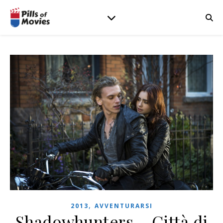
,
2013
AVVENTURARSI
Shadowhunters – Città di