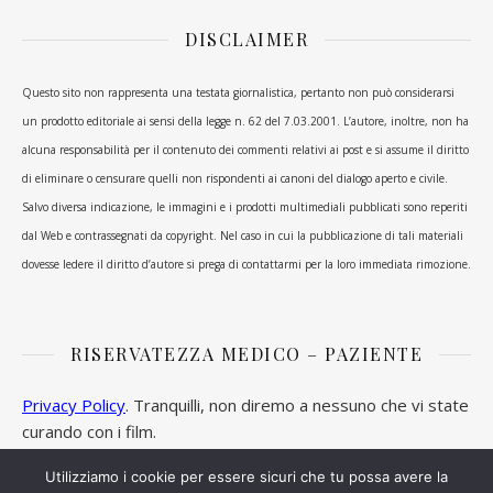
DISCLAIMER
Questo sito non rappresenta una testata giornalistica, pertanto non può considerarsi
un prodotto editoriale ai sensi della legge n. 62 del 7.03.2001. L’autore, inoltre, non ha
alcuna responsabilità per il contenuto dei commenti relativi ai post e si assume il diritto
di eliminare o censurare quelli non rispondenti ai canoni del dialogo aperto e civile.
Salvo diversa indicazione, le immagini e i prodotti multimediali pubblicati sono reperiti
dal Web e contrassegnati da copyright. Nel caso in cui la pubblicazione di tali materiali
dovesse ledere il diritto d’autore si prega di contattarmi per la loro immediata rimozione.
RISERVATEZZA MEDICO – PAZIENTE
Privacy Policy
. Tranquilli, non diremo a nessuno che vi state
curando con i film.
Utilizziamo i cookie per essere sicuri che tu possa avere la