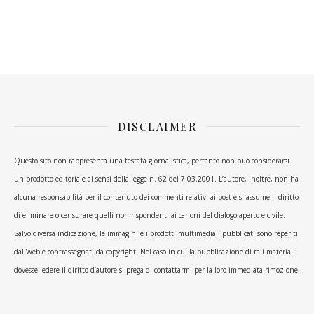
DISCLAIMER
Questo sito non rappresenta una testata giornalistica, pertanto non può considerarsi
un prodotto editoriale ai sensi della legge n. 62 del 7.03.2001. L’autore, inoltre, non ha
alcuna responsabilità per il contenuto dei commenti relativi ai post e si assume il diritto
di eliminare o censurare quelli non rispondenti ai canoni del dialogo aperto e civile.
Salvo diversa indicazione, le immagini e i prodotti multimediali pubblicati sono reperiti
dal Web e contrassegnati da copyright. Nel caso in cui la pubblicazione di tali materiali
dovesse ledere il diritto d’autore si prega di contattarmi per la loro immediata rimozione.