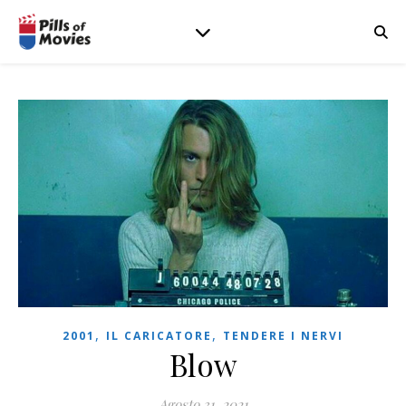
,
,
2001
IL CARICATORE
TENDERE I NERVI
Blow
Agosto 31, 2021