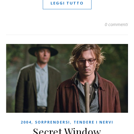
LEGGI TUTTO
0 commenti
,
,
2004
SORPRENDERSI
TENDERE I NERVI
Secret Window