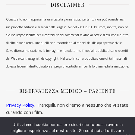
DISCLAIMER
Questo sito non rappresenta una testata giornalistica, pertanto non può considerarsi
un prodotto editoriale ai sensi della legge n. 62 del 7.03.2001. L’autore, inoltre, non ha
alcuna responsabilità per il contenuto dei commenti relativi ai post e si assume il diritto
di eliminare o censurare quelli non rispondenti ai canoni del dialogo aperto e civile.
Salvo diversa indicazione, le immagini e i prodotti multimediali pubblicati sono reperiti
dal Web e contrassegnati da copyright. Nel caso in cui la pubblicazione di tali materiali
dovesse ledere il diritto d’autore si prega di contattarmi per la loro immediata rimozione.
RISERVATEZZA MEDICO – PAZIENTE
Privacy Policy
. Tranquilli, non diremo a nessuno che vi state
curando con i film.
Utilizziamo i cookie per essere sicuri che tu possa avere la
migliore esperienza sul nostro sito. Se continui ad utilizzare