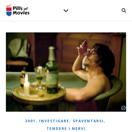
,
,
,
2001
INVESTIGARE
SPAVENTARSI
TENDERE I NERVI