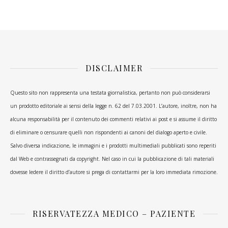
DISCLAIMER
Questo sito non rappresenta una testata giornalistica, pertanto non può considerarsi
un prodotto editoriale ai sensi della legge n. 62 del 7.03.2001. L’autore, inoltre, non ha
alcuna responsabilità per il contenuto dei commenti relativi ai post e si assume il diritto
di eliminare o censurare quelli non rispondenti ai canoni del dialogo aperto e civile.
Salvo diversa indicazione, le immagini e i prodotti multimediali pubblicati sono reperiti
dal Web e contrassegnati da copyright. Nel caso in cui la pubblicazione di tali materiali
dovesse ledere il diritto d’autore si prega di contattarmi per la loro immediata rimozione.
RISERVATEZZA MEDICO – PAZIENTE