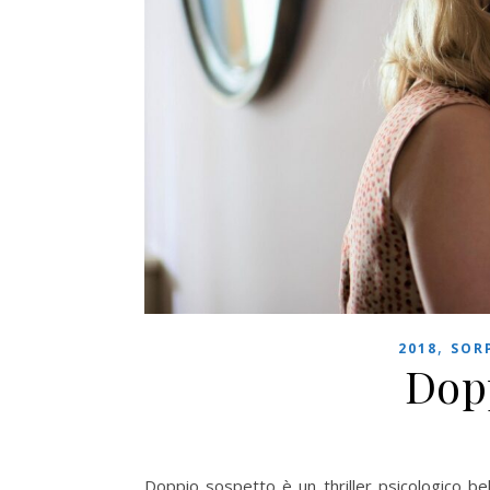
,
2018
SOR
Dop
Doppio sospetto è un thriller psicologico be