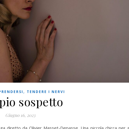
,
PRENDERSI
TENDERE I NERVI
pio sospetto
Giugno 16, 2023
lga diretto da Olivier Masset-Depasse. Una piccola chicca per g