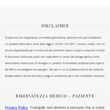
DISCLAIMER
Questo sito non rappresenta una testata giornalistica, pertanto non può considerarsi
un prodotto editoriale ai sensi della legge n. 62 del 7.03.2001. L’autore, inoltre, non ha
alcuna responsabilità per il contenuto dei commenti relativi ai post e si assume il diritto
di eliminare o censurare quelli non rispondenti ai canoni del dialogo aperto e civile.
Salvo diversa indicazione, le immagini e i prodotti multimediali pubblicati sono reperiti
dal Web e contrassegnati da copyright. Nel caso in cui la pubblicazione di tali materiali
dovesse ledere il diritto d’autore si prega di contattarmi per la loro immediata rimozione.
RISERVATEZZA MEDICO – PAZIENTE
Privacy Policy
. Tranquilli, non diremo a nessuno che vi state