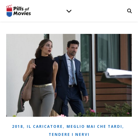
,
,
,
2018
IL CARICATORE
MEGLIO MAI CHE TARDI
TENDERE I NERVI