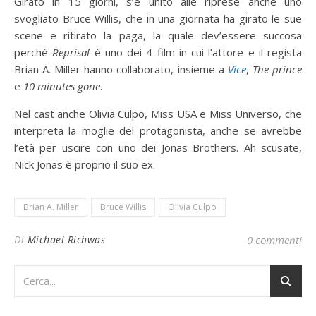
Girato in 15 giorni, s’è unito alle riprese anche uno
svogliato Bruce Willis, che in una giornata ha girato le sue
scene e ritirato la paga, la quale dev’essere succosa
perché
Reprisal
è uno dei 4 film in cui l’attore e il regista
Brian A. Miller hanno collaborato, insieme a
Vice
,
The prince
e
10 minutes gone
.
Nel cast anche Olivia Culpo, Miss USA e Miss Universo, che
interpreta la moglie del protagonista, anche se avrebbe
l’età per uscire con uno dei Jonas Brothers. Ah scusate,
Nick Jonas è proprio il suo ex.
Brian A. Miller
Bruce Willis
Olivia Culpo
Di
Michael Richwas
0 commenti