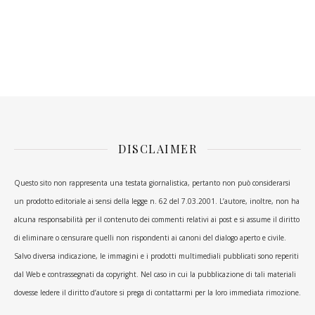
DISCLAIMER
Questo sito non rappresenta una testata giornalistica, pertanto non può considerarsi
un prodotto editoriale ai sensi della legge n. 62 del 7.03.2001. L’autore, inoltre, non ha
alcuna responsabilità per il contenuto dei commenti relativi ai post e si assume il diritto
di eliminare o censurare quelli non rispondenti ai canoni del dialogo aperto e civile.
Salvo diversa indicazione, le immagini e i prodotti multimediali pubblicati sono reperiti
dal Web e contrassegnati da copyright. Nel caso in cui la pubblicazione di tali materiali
dovesse ledere il diritto d’autore si prega di contattarmi per la loro immediata rimozione.