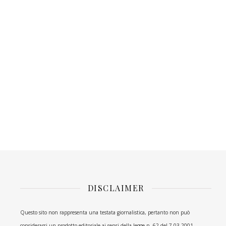
DISCLAIMER
Questo sito non rappresenta una testata giornalistica, pertanto non può
considerarsi un prodotto editoriale ai sensi della legge n. 62 del 7.03.2001.