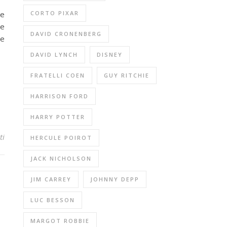
ne
CORTO PIXAR
re
DAVID CRONENBERG
re
DAVID LYNCH
DISNEY
FRATELLI COEN
GUY RITCHIE
HARRISON FORD
HARRY POTTER
ti
HERCULE POIROT
JACK NICHOLSON
JIM CARREY
JOHNNY DEPP
LUC BESSON
MARGOT ROBBIE