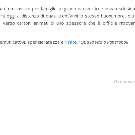
ta
è un classico per famiglie, in grado di divertire senza esclusio
cora oggi a distanza di quasi trent’anni lo stesso buonumore, olt
 e verso cartoni animati di uno spessore che è difficile ritrova
temuti cattivi, spensieratezza e
risate
. “
Qua la vita a Paperopoli
0 commen