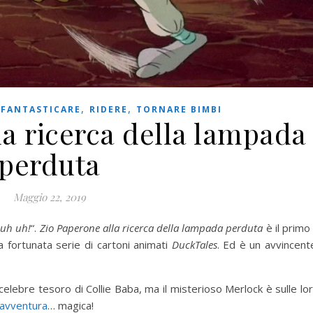
,
,
,
FANTASTICARE
RIDERE
TORNARE BIMBI
la ricerca della lampada
perduta
Maggio 22, 2019
 uh uh!
“.
Zio Paperone alla ricerca della lampada
perduta
è il primo
a fortunata serie di cartoni animati
DuckTales
. Ed è un avvincent
 celebre tesoro di Collie Baba, ma il misterioso Merlock è sulle lo
avventura
… magica!