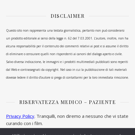
DISCLAIMER
Questo sito non rappresenta una testata giornalistica, pertanto non può considerarsi
un prodotto editoriale ai sensi della legge n. 62 del 7.03.2001. L’autore, inoltre, non ha
alcuna responsabilità per il contenuto dei commenti relativi ai post e si assume il diritto
di eliminare o censurare quelli non rispondenti ai canoni del dialogo aperto e civile.
Salvo diversa indicazione, le immagini e i prodotti multimediali pubblicati sono reperiti
dal Web e contrassegnati da copyright. Nel caso in cui la pubblicazione di tali materiali
dovesse ledere il diritto d’autore si prega di contattarmi per la loro immediata rimozione.
RISERVATEZZA MEDICO – PAZIENTE
Privacy Policy
. Tranquilli, non diremo a nessuno che vi state
curando con i film.