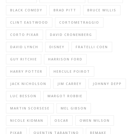
BLACK COMEDY
BRAD PITT
BRUCE WILLIS
CLINT EASTWOOD
CORTOMETRAGGIO
CORTO PIXAR
DAVID CRONENBERG
DAVID LYNCH
DISNEY
FRATELLI COEN
GUY RITCHIE
HARRISON FORD
HARRY POTTER
HERCULE POIROT
JACK NICHOLSON
JIM CARREY
JOHNNY DEPP
LUC BESSON
MARGOT ROBBIE
MARTIN SCORSESE
MEL GIBSON
NICOLE KIDMAN
OSCAR
OWEN WILSON
PIXAR
QUENTIN TARANTINO
REMAKE