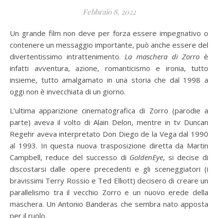
Febbraio 8, 2022
Un grande film non deve per forza essere impegnativo o
contenere un messaggio importante, può anche essere del
divertentissimo intrattenimento.
La maschera di Zorro
è
infatti avventura, azione, romanticismo e ironia, tutto
insieme, tutto amalgamato in una storia che dal 1998 a
oggi non è invecchiata di un giorno.
L’ultima apparizione cinematografica di Zorro (parodie a
parte) aveva il volto di Alain Delon, mentre in tv Duncan
Regehr aveva interpretato Don Diego de la Vega dal 1990
al 1993. In questa nuova trasposizione diretta da Martin
Campbell, reduce del successo di
GoldenEye
, si decise di
discostarsi dalle opere precedenti e gli sceneggiatori (i
bravissimi Terry Rossio e Ted Elliott) decisero di creare un
parallelismo tra il vecchio Zorro e un nuovo erede della
maschera. Un Antonio Banderas che sembra nato apposta
per il ruolo.