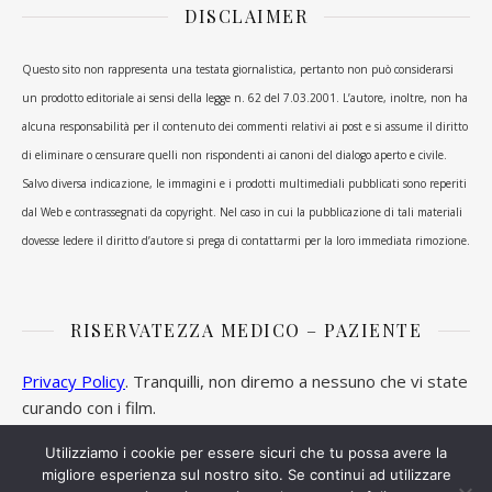
DISCLAIMER
Questo sito non rappresenta una testata giornalistica, pertanto non può considerarsi
un prodotto editoriale ai sensi della legge n. 62 del 7.03.2001. L’autore, inoltre, non ha
alcuna responsabilità per il contenuto dei commenti relativi ai post e si assume il diritto
di eliminare o censurare quelli non rispondenti ai canoni del dialogo aperto e civile.
Salvo diversa indicazione, le immagini e i prodotti multimediali pubblicati sono reperiti
dal Web e contrassegnati da copyright. Nel caso in cui la pubblicazione di tali materiali
dovesse ledere il diritto d’autore si prega di contattarmi per la loro immediata rimozione.
RISERVATEZZA MEDICO – PAZIENTE
Privacy Policy
. Tranquilli, non diremo a nessuno che vi state
curando con i film.
Utilizziamo i cookie per essere sicuri che tu possa avere la
migliore esperienza sul nostro sito. Se continui ad utilizzare