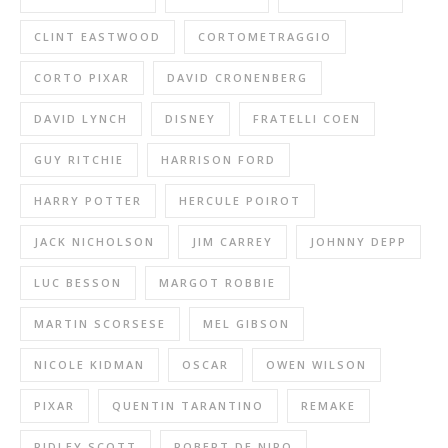
CLINT EASTWOOD
CORTOMETRAGGIO
CORTO PIXAR
DAVID CRONENBERG
DAVID LYNCH
DISNEY
FRATELLI COEN
GUY RITCHIE
HARRISON FORD
HARRY POTTER
HERCULE POIROT
JACK NICHOLSON
JIM CARREY
JOHNNY DEPP
LUC BESSON
MARGOT ROBBIE
MARTIN SCORSESE
MEL GIBSON
NICOLE KIDMAN
OSCAR
OWEN WILSON
PIXAR
QUENTIN TARANTINO
REMAKE
RIDLEY SCOTT
ROBERT DE NIRO