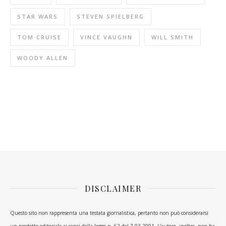
STAR WARS
STEVEN SPIELBERG
TOM CRUISE
VINCE VAUGHN
WILL SMITH
WOODY ALLEN
DISCLAIMER
Questo sito non rappresenta una testata giornalistica, pertanto non può considerarsi
un prodotto editoriale ai sensi della legge n. 62 del 7.03.2001. L’autore, inoltre, non ha