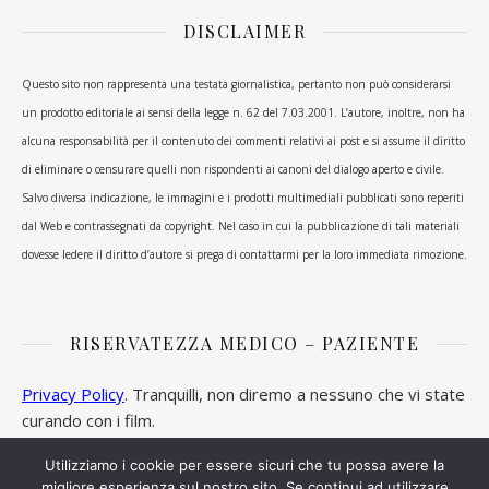
DISCLAIMER
Questo sito non rappresenta una testata giornalistica, pertanto non può considerarsi
un prodotto editoriale ai sensi della legge n. 62 del 7.03.2001. L’autore, inoltre, non ha
alcuna responsabilità per il contenuto dei commenti relativi ai post e si assume il diritto
di eliminare o censurare quelli non rispondenti ai canoni del dialogo aperto e civile.
Salvo diversa indicazione, le immagini e i prodotti multimediali pubblicati sono reperiti
dal Web e contrassegnati da copyright. Nel caso in cui la pubblicazione di tali materiali
dovesse ledere il diritto d’autore si prega di contattarmi per la loro immediata rimozione.
RISERVATEZZA MEDICO – PAZIENTE
Privacy Policy
. Tranquilli, non diremo a nessuno che vi state
curando con i film.
Utilizziamo i cookie per essere sicuri che tu possa avere la
migliore esperienza sul nostro sito. Se continui ad utilizzare