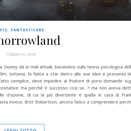
,
015
FANTASTICARE
morrowland
Giugno 17, 2016
Disney dà ai mali attuali, basandosi sulla teoria psicologica del
ilm, tuttavia, fa fatica a star dietro alle sue idee e presenta d
ffatto semplice, deve impedire al fruitore di porsi domande sug
terpretative: ma perché è successo così se…? ma non aveva det
e d’azione, di cui la più divertente è quella in casa di Fran
ista invece, Britt Robertson, ancora fatico a comprendere perc
LEGGI TUTTO