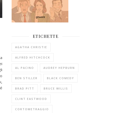
ETICHETTE
AGATHA CHRISTIE
la
ALFRED HITCHCOCK
ei
AL PACINO
AUDREY HEPBURN
li
to
BEN STILLER
BLACK COMEDY
k,
hé
BRAD PITT
BRUCE WILLIS
CLINT EASTWOOD
CORTOMETRAGGIO