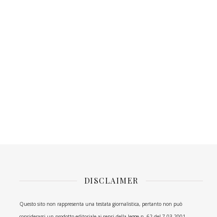
DISCLAIMER
Questo sito non rappresenta una testata giornalistica, pertanto non può
considerarsi un prodotto editoriale ai sensi della legge n. 62 del 7.03.2001.