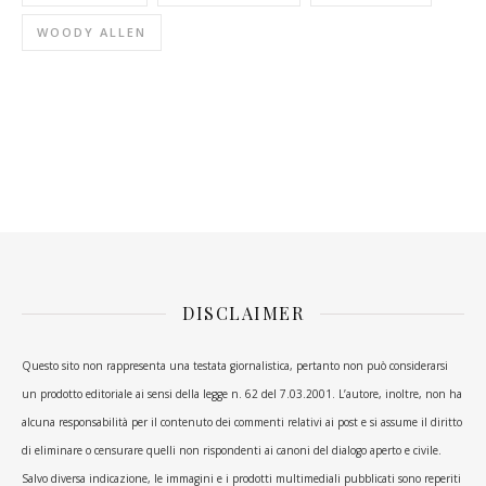
WOODY ALLEN
DISCLAIMER
Questo sito non rappresenta una testata giornalistica, pertanto non può considerarsi
un prodotto editoriale ai sensi della legge n. 62 del 7.03.2001. L’autore, inoltre, non ha
alcuna responsabilità per il contenuto dei commenti relativi ai post e si assume il diritto
di eliminare o censurare quelli non rispondenti ai canoni del dialogo aperto e civile.
Salvo diversa indicazione, le immagini e i prodotti multimediali pubblicati sono reperiti