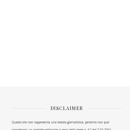
DISCLAIMER
Questo sito non rappresenta una testata giornalistica, pertanto non può
considerarsi un prodotto editoriale ai sensi della legge n. 62 del 7.03.2001.