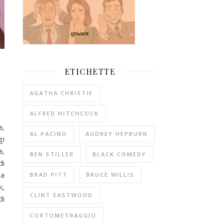
ETICHETTE
AGATHA CHRISTIE
ALFRED HITCHCOCK
a,
AL PACINO
AUDREY HEPBURN
gi
a,
BEN STILLER
BLACK COMEDY
di
na
BRAD PITT
BRUCE WILLIS
k,
CLINT EASTWOOD
di
CORTOMETRAGGIO