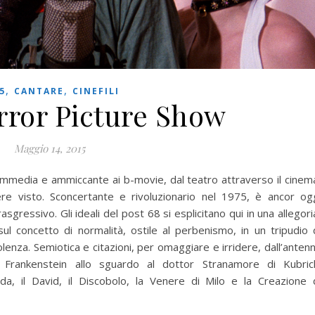
,
,
5
CANTARE
CINEFILI
rror Picture Show
Maggio 14, 2015
ommedia e ammiccante ai b-movie, dal teatro attraverso il cinem
re visto. Sconcertante e rivoluzionario nel 1975, è ancor og
gressivo. Gli ideali del post 68 si esplicitano qui in una allegori
sul concetto di normalità, ostile al perbenismo, in un tripudio 
lenza. Semiotica e citazioni, per omaggiare e irridere, dall’anten
re Frankenstein allo sguardo al dottor Stranamore di Kubric
da, il David, il Discobolo, la Venere di Milo e la Creazione 