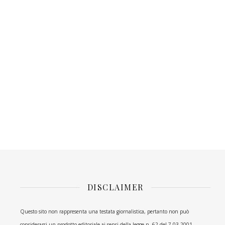
DISCLAIMER
Questo sito non rappresenta una testata giornalistica, pertanto non può
considerarsi un prodotto editoriale ai sensi della legge n. 62 del 7.03.2001.