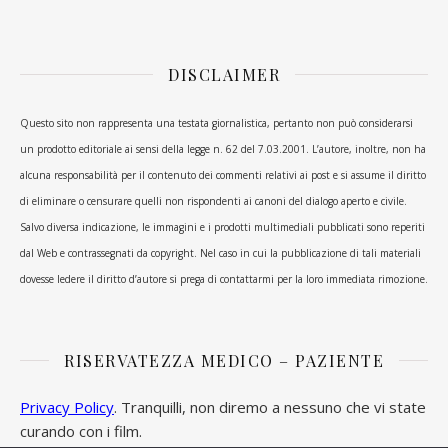
DISCLAIMER
Questo sito non rappresenta una testata giornalistica, pertanto non può considerarsi
un prodotto editoriale ai sensi della legge n. 62 del 7.03.2001. L’autore, inoltre, non ha
alcuna responsabilità per il contenuto dei commenti relativi ai post e si assume il diritto
di eliminare o censurare quelli non rispondenti ai canoni del dialogo aperto e civile.
Salvo diversa indicazione, le immagini e i prodotti multimediali pubblicati sono reperiti
dal Web e contrassegnati da copyright. Nel caso in cui la pubblicazione di tali materiali
dovesse ledere il diritto d’autore si prega di contattarmi per la loro immediata rimozione.
RISERVATEZZA MEDICO – PAZIENTE
Privacy Policy
. Tranquilli, non diremo a nessuno che vi state
curando con i film.