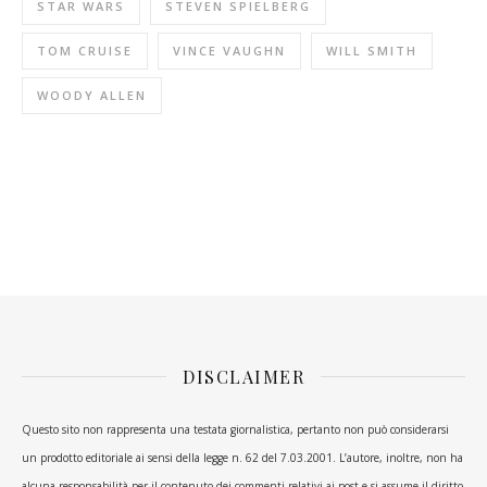
STAR WARS
STEVEN SPIELBERG
TOM CRUISE
VINCE VAUGHN
WILL SMITH
WOODY ALLEN
DISCLAIMER
Questo sito non rappresenta una testata giornalistica, pertanto non può considerarsi
un prodotto editoriale ai sensi della legge n. 62 del 7.03.2001. L’autore, inoltre, non ha
alcuna responsabilità per il contenuto dei commenti relativi ai post e si assume il diritto