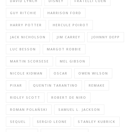
DAVID LYNCH
DISNEY
FRATELLI COEN
GUY RITCHIE
HARRISON FORD
HARRY POTTER
HERCULE POIROT
JACK NICHOLSON
JIM CARREY
JOHNNY DEPP
LUC BESSON
MARGOT ROBBIE
MARTIN SCORSESE
MEL GIBSON
NICOLE KIDMAN
OSCAR
OWEN WILSON
PIXAR
QUENTIN TARANTINO
REMAKE
RIDLEY SCOTT
ROBERT DE NIRO
ROMAN POLAŃSKI
SAMUEL L. JACKSON
SEQUEL
SERGIO LEONE
STANLEY KUBRICK