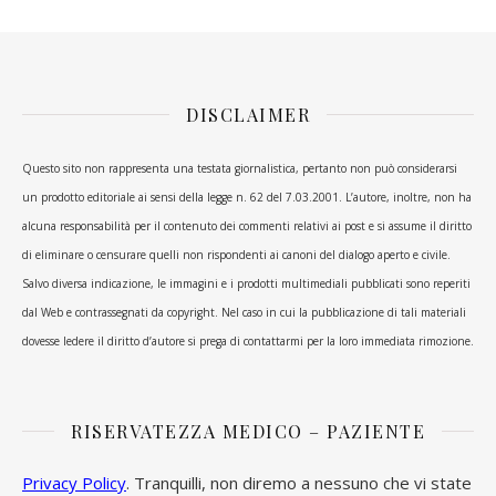
DISCLAIMER
Questo sito non rappresenta una testata giornalistica, pertanto non può considerarsi
un prodotto editoriale ai sensi della legge n. 62 del 7.03.2001. L’autore, inoltre, non ha
alcuna responsabilità per il contenuto dei commenti relativi ai post e si assume il diritto
di eliminare o censurare quelli non rispondenti ai canoni del dialogo aperto e civile.
Salvo diversa indicazione, le immagini e i prodotti multimediali pubblicati sono reperiti
dal Web e contrassegnati da copyright. Nel caso in cui la pubblicazione di tali materiali
dovesse ledere il diritto d’autore si prega di contattarmi per la loro immediata rimozione.
RISERVATEZZA MEDICO – PAZIENTE
Privacy Policy
. Tranquilli, non diremo a nessuno che vi state