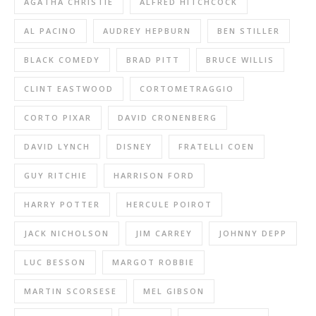
AGATHA CHRISTIE
ALFRED HITCHCOCK
AL PACINO
AUDREY HEPBURN
BEN STILLER
BLACK COMEDY
BRAD PITT
BRUCE WILLIS
CLINT EASTWOOD
CORTOMETRAGGIO
CORTO PIXAR
DAVID CRONENBERG
DAVID LYNCH
DISNEY
FRATELLI COEN
GUY RITCHIE
HARRISON FORD
HARRY POTTER
HERCULE POIROT
JACK NICHOLSON
JIM CARREY
JOHNNY DEPP
LUC BESSON
MARGOT ROBBIE
MARTIN SCORSESE
MEL GIBSON