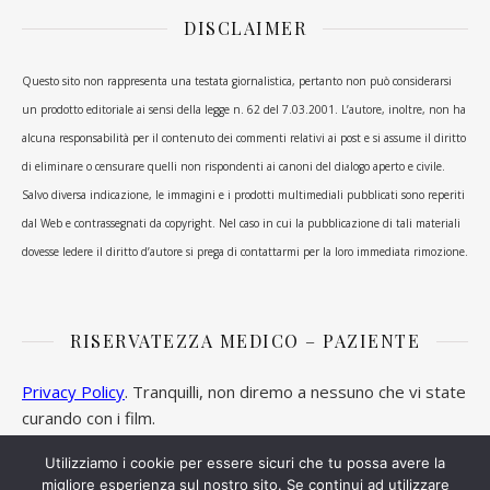
DISCLAIMER
Questo sito non rappresenta una testata giornalistica, pertanto non può considerarsi
un prodotto editoriale ai sensi della legge n. 62 del 7.03.2001. L’autore, inoltre, non ha
alcuna responsabilità per il contenuto dei commenti relativi ai post e si assume il diritto
di eliminare o censurare quelli non rispondenti ai canoni del dialogo aperto e civile.
Salvo diversa indicazione, le immagini e i prodotti multimediali pubblicati sono reperiti
dal Web e contrassegnati da copyright. Nel caso in cui la pubblicazione di tali materiali
dovesse ledere il diritto d’autore si prega di contattarmi per la loro immediata rimozione.
RISERVATEZZA MEDICO – PAZIENTE
Privacy Policy
. Tranquilli, non diremo a nessuno che vi state
curando con i film.
Utilizziamo i cookie per essere sicuri che tu possa avere la
migliore esperienza sul nostro sito. Se continui ad utilizzare