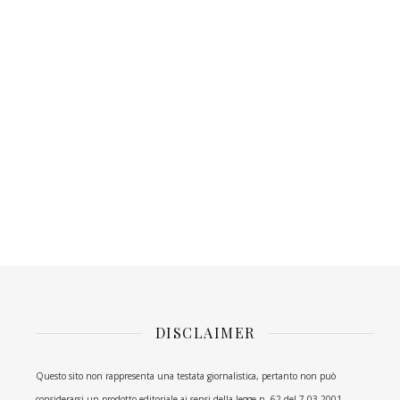
DISCLAIMER
Questo sito non rappresenta una testata giornalistica, pertanto non può
considerarsi un prodotto editoriale ai sensi della legge n. 62 del 7.03.2001.