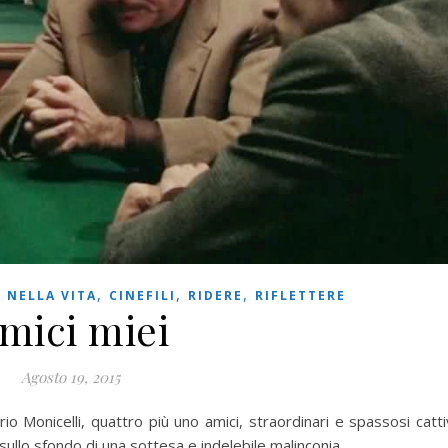
,
,
,
 NELLA VITA
CINEFILI
RIDERE
RIFLETTERE
mici miei
Agosto 19, 2015
o Monicelli, quattro più uno amici, straordinari e spassosi catti
sullo sfondo di una sottesa e indelebile malinconia.