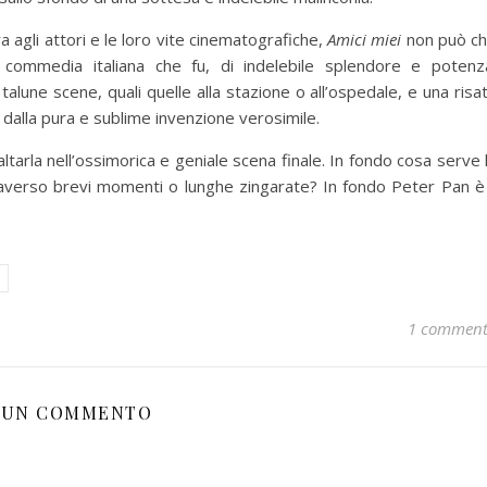
a agli attori e le loro vite cinematografiche,
Amici miei
non può c
commedia italiana che fu, di indelebile splendore e potenz
lune scene, quali quelle alla stazione o all’ospedale, e una risa
dalla pura e sublime invenzione verosimile.
altarla nell’ossimorica e geniale scena finale. In fondo cosa serve 
averso brevi momenti o lunghe zingarate? In fondo Peter Pan è 
1 commen
UN COMMENTO