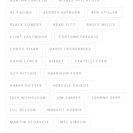
AGATHA CHRISTIE
ALFRED HITCHCOCK
AL PACINO
AUDREY HEPBURN
BEN STILLER
BLACK COMEDY
BRAD PITT
BRUCE WILLIS
CLINT EASTWOOD
CORTOMETRAGGIO
CORTO PIXAR
DAVID CRONENBERG
DAVID LYNCH
DISNEY
FRATELLI COEN
GUY RITCHIE
HARRISON FORD
HARRY POTTER
HERCULE POIROT
JACK NICHOLSON
JIM CARREY
JOHNNY DEPP
LUC BESSON
MARGOT ROBBIE
MARTIN SCORSESE
MEL GIBSON