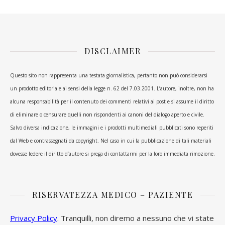
DISCLAIMER
Questo sito non rappresenta una testata giornalistica, pertanto non può considerarsi
un prodotto editoriale ai sensi della legge n. 62 del 7.03.2001. L’autore, inoltre, non ha
alcuna responsabilità per il contenuto dei commenti relativi ai post e si assume il diritto
di eliminare o censurare quelli non rispondenti ai canoni del dialogo aperto e civile.
Salvo diversa indicazione, le immagini e i prodotti multimediali pubblicati sono reperiti
dal Web e contrassegnati da copyright. Nel caso in cui la pubblicazione di tali materiali
dovesse ledere il diritto d’autore si prega di contattarmi per la loro immediata rimozione.
RISERVATEZZA MEDICO – PAZIENTE
Privacy Policy
. Tranquilli, non diremo a nessuno che vi state