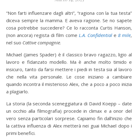
“Non farti influenzare dagli altri”, “ragiona con la tua testa”
diceva sempre la mamma. E aveva ragione. Se no sapete
cosa potrebbe succedere? Ce lo racconta Curtis Hanson,
(non ancora) regista di film come
L.A. Confidential
e
8 mile
,
nel suo
Cattive compagnie
.
Michael (James Spader) è il classico bravo ragazzo, ligio al
lavoro e fidanzato modello. Ma è anche molto timido e
insicuro, tanto da farsi mettere i piedi in testa sia al lavoro
che nella vita personale. Le cose iniziano a cambiare
quando incontra il misterioso Alex, che a poco a poco inizia
a plagiarlo.
La storia (la seconda sceneggiatura di David Koepp – date
un occhio alla filmografia) procede in climax e a onor del
vero senza particolari sorprese. Capiamo fin dall’inizio che
la cattiva influenza di Alex metterà nei guai Michael dopo i
primi benefici.