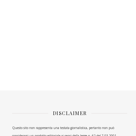
DISCLAIMER
Questo sito non rappresenta una testata giornalistica, pertanto non può
considerarsi un prodotto editoriale ai sensi della legge n. 62 del 7.03.2001.