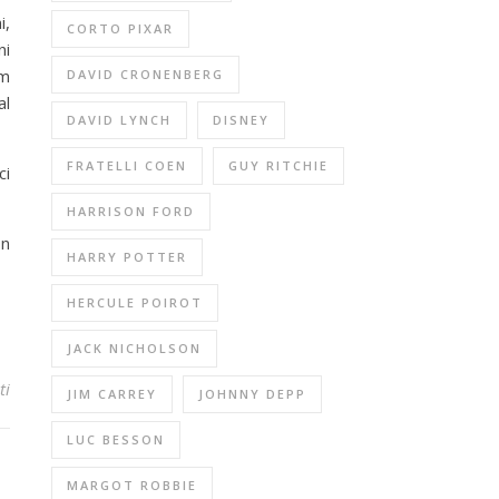
i,
CORTO PIXAR
ni
lm
DAVID CRONENBERG
al
DAVID LYNCH
DISNEY
FRATELLI COEN
GUY RITCHIE
ci
HARRISON FORD
on
HARRY POTTER
HERCULE POIROT
JACK NICHOLSON
ti
JIM CARREY
JOHNNY DEPP
LUC BESSON
MARGOT ROBBIE