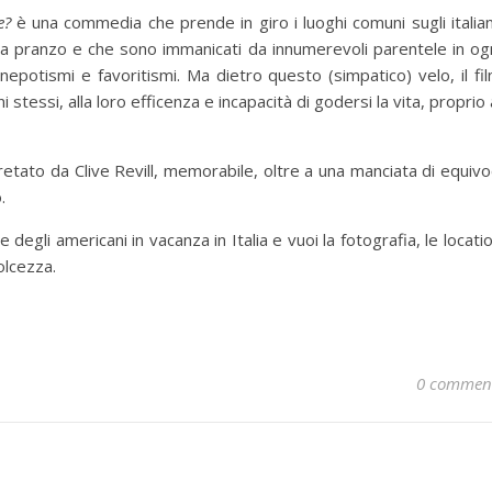
e?
è una commedia che prende in giro i luoghi comuni sugli italian
sa pranzo e che sono immanicati da innumerevoli parentele in og
nepotismi e favoritismi. Ma dietro questo (simpatico) velo, il fi
i stessi, alla loro efficenza e incapacità di godersi la vita, proprio 
retato da Clive Revill, memorabile, oltre a una manciata di equivo
.
egli americani in vacanza in Italia e vuoi la fotografia, le locati
olcezza.
0 commen