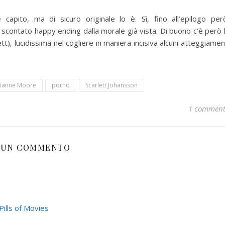
 capito, ma di sicuro originale lo è. Sì, fino all’epilogo per
scontato happy ending dalla morale già vista. Di buono c’è però 
), lucidissima nel cogliere in maniera incisiva alcuni atteggiamen
lianne Moore
porno
Scarlett Johansson
1 commen
UN COMMENTO
Pills of Movies