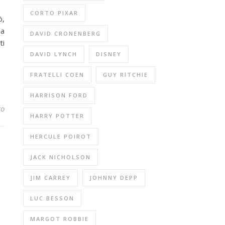
CORTO PIXAR
ò,
la
DAVID CRONENBERG
ti
DAVID LYNCH
DISNEY
FRATELLI COEN
GUY RITCHIE
HARRISON FORD
to
HARRY POTTER
HERCULE POIROT
JACK NICHOLSON
JIM CARREY
JOHNNY DEPP
LUC BESSON
MARGOT ROBBIE