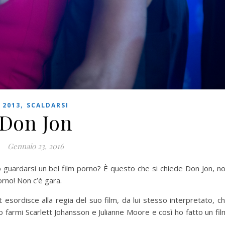
,
2013
SCALDARSI
Don Jon
Gennaio 23, 2016
 guardarsi un bel film porno? È questo che si chiede Don Jon, n
orno! Non c’è gara.
sordisce alla regia del suo film, da lui stesso interpretato, c
 farmi Scarlett Johansson e Julianne Moore e così ho fatto un fil