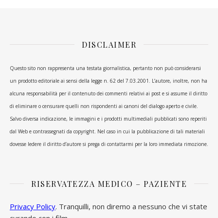
DISCLAIMER
Questo sito non rappresenta una testata giornalistica, pertanto non può considerarsi
un prodotto editoriale ai sensi della legge n. 62 del 7.03.2001. L’autore, inoltre, non ha
alcuna responsabilità per il contenuto dei commenti relativi ai post e si assume il diritto
di eliminare o censurare quelli non rispondenti ai canoni del dialogo aperto e civile.
Salvo diversa indicazione, le immagini e i prodotti multimediali pubblicati sono reperiti
dal Web e contrassegnati da copyright. Nel caso in cui la pubblicazione di tali materiali
dovesse ledere il diritto d’autore si prega di contattarmi per la loro immediata rimozione.
RISERVATEZZA MEDICO – PAZIENTE
Privacy Policy
. Tranquilli, non diremo a nessuno che vi state
curando con i film.