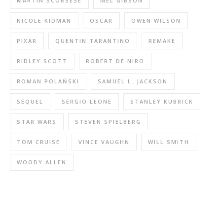
MARTIN SCORSESE
MEL GIBSON
NICOLE KIDMAN
OSCAR
OWEN WILSON
PIXAR
QUENTIN TARANTINO
REMAKE
RIDLEY SCOTT
ROBERT DE NIRO
ROMAN POLAŃSKI
SAMUEL L. JACKSON
SEQUEL
SERGIO LEONE
STANLEY KUBRICK
STAR WARS
STEVEN SPIELBERG
TOM CRUISE
VINCE VAUGHN
WILL SMITH
WOODY ALLEN