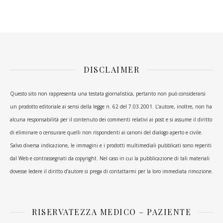
DISCLAIMER
Questo sito non rappresenta una testata giornalistica, pertanto non può considerarsi
un prodotto editoriale ai sensi della legge n. 62 del 7.03.2001. L’autore, inoltre, non ha
alcuna responsabilità per il contenuto dei commenti relativi ai post e si assume il diritto
di eliminare o censurare quelli non rispondenti ai canoni del dialogo aperto e civile.
Salvo diversa indicazione, le immagini e i prodotti multimediali pubblicati sono reperiti
dal Web e contrassegnati da copyright. Nel caso in cui la pubblicazione di tali materiali
dovesse ledere il diritto d’autore si prega di contattarmi per la loro immediata rimozione.
RISERVATEZZA MEDICO – PAZIENTE