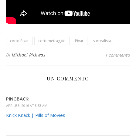
corto Pixar
cortometraggio
Pixar
surrealista
Di
Michael Richwas
1 commento
UN COMMENTO
PINGBACK:
APRILE 3, 2016 AT 8:53 AM
Knick Knack | Pills of Movies