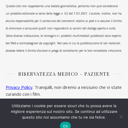
Questo sito non rappresenta una testata giornalistica, pertanto non può considerarsi
un prodotto editoriale ai sensi della legge n. 62 del 7.03.2001. L’autore, inoltre, non ha
alcuna responsabilità per il contenuto dei commenti relativi ai post e si assume il diritto
di eliminare o censurare quelli non rispondenti ai canoni del dialogo aperto e civile.
Salvo diversa indicazione, le immagini e i prodotti multimediali pubblicati sono reperiti
dal Web e contrassegnati da copyright. Nel caso in cui la pubblicazione di tali materiali
dovesse ledere il diritto d’autore si prega di contattarmi per la loro immediata rimozione.
RISERVATEZZA MEDICO – PAZIENTE
Privacy Policy
. Tranquilli, non diremo a nessuno che vi state
curando con i film.
Utilizziamo i cookie per essere sicuri che tu possa avere la
migliore esperienza sul nostro sito. Se continui ad utilizzare
questo sito noi assumiamo che tu ne sia felice.
Ashe Tema di
WP Royal
.
Ok