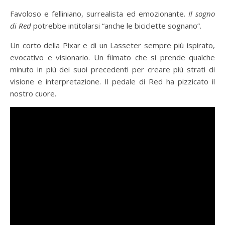
Favoloso e felliniano, surrealista ed emozionante.
Il sogno
di Red
potrebbe intitolarsi “anche le biciclette sognano”.
Un corto della Pixar e di un Lasseter sempre più ispirato,
evocativo e visionario. Un filmato che si prende qualche
minuto in più dei suoi precedenti per creare più strati di
visione e interpretazione. Il pedale di Red ha pizzicato il
nostro cuore.