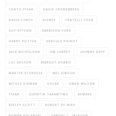
CORTO PIXAR
DAVID CRONENBERG
DAVID LYNCH
DISNEY
FRATELLI COEN
GUY RITCHIE
HARRISON FORD
HARRY POTTER
HERCULE POIROT
JACK NICHOLSON
JIM CARREY
JOHNNY DEPP
LUC BESSON
MARGOT ROBBIE
MARTIN SCORSESE
MEL GIBSON
NICOLE KIDMAN
OSCAR
OWEN WILSON
PIXAR
QUENTIN TARANTINO
REMAKE
RIDLEY SCOTT
ROBERT DE NIRO
ROMAN POLAŃSKI
SAMUEL L. JACKSON