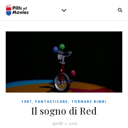
,
,
1987
FANTASTICARE
TORNARE BIMBI
Il sogno di Red
Aprile 1, 2016