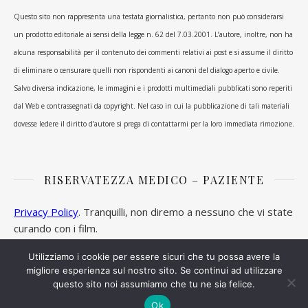
Questo sito non rappresenta una testata giornalistica, pertanto non può considerarsi
un prodotto editoriale ai sensi della legge n. 62 del 7.03.2001. L’autore, inoltre, non ha
alcuna responsabilità per il contenuto dei commenti relativi ai post e si assume il diritto
di eliminare o censurare quelli non rispondenti ai canoni del dialogo aperto e civile.
Salvo diversa indicazione, le immagini e i prodotti multimediali pubblicati sono reperiti
dal Web e contrassegnati da copyright. Nel caso in cui la pubblicazione di tali materiali
dovesse ledere il diritto d’autore si prega di contattarmi per la loro immediata rimozione.
RISERVATEZZA MEDICO – PAZIENTE
Privacy Policy
. Tranquilli, non diremo a nessuno che vi state
curando con i film.
Utilizziamo i cookie per essere sicuri che tu possa avere la
migliore esperienza sul nostro sito. Se continui ad utilizzare
questo sito noi assumiamo che tu ne sia felice.
Ashe Tema di
WP Royal
.
Ok