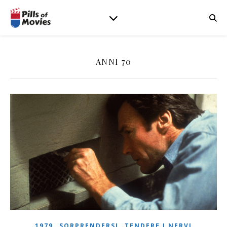
ANNI 70
,
,
1979
SORPRENDERSI
TENDERE I NERVI