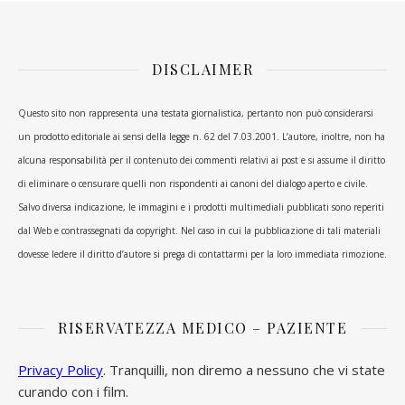
DISCLAIMER
Questo sito non rappresenta una testata giornalistica, pertanto non può considerarsi
un prodotto editoriale ai sensi della legge n. 62 del 7.03.2001. L’autore, inoltre, non ha
alcuna responsabilità per il contenuto dei commenti relativi ai post e si assume il diritto
di eliminare o censurare quelli non rispondenti ai canoni del dialogo aperto e civile.
Salvo diversa indicazione, le immagini e i prodotti multimediali pubblicati sono reperiti
dal Web e contrassegnati da copyright. Nel caso in cui la pubblicazione di tali materiali
dovesse ledere il diritto d’autore si prega di contattarmi per la loro immediata rimozione.
RISERVATEZZA MEDICO – PAZIENTE
Privacy Policy
. Tranquilli, non diremo a nessuno che vi state
curando con i film.