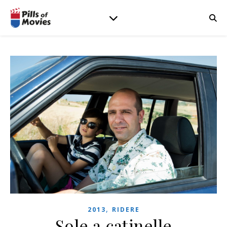
,
2013
RIDERE
Sole a catinelle