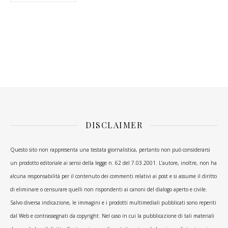
DISCLAIMER
Questo sito non rappresenta una testata giornalistica, pertanto non può considerarsi
un prodotto editoriale ai sensi della legge n. 62 del 7.03.2001. L’autore, inoltre, non ha
alcuna responsabilità per il contenuto dei commenti relativi ai post e si assume il diritto
di eliminare o censurare quelli non rispondenti ai canoni del dialogo aperto e civile.
Salvo diversa indicazione, le immagini e i prodotti multimediali pubblicati sono reperiti
dal Web e contrassegnati da copyright. Nel caso in cui la pubblicazione di tali materiali