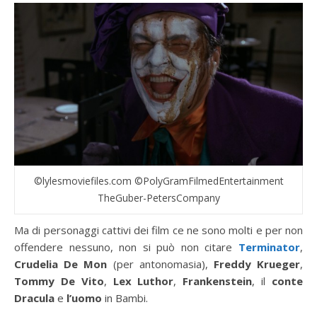
©lylesmoviefiles.com ©PolyGramFilmedEntertainment
TheGuber-PetersCompany
Ma di personaggi cattivi dei film ce ne sono molti e per non
offendere nessuno, non si può non citare
Terminator
,
Crudelia De Mon
(per antonomasia),
Freddy Krueger
,
Tommy De Vito
,
Lex Luthor
,
Frankenstein
, il
conte
Dracula
e
l’uomo
in Bambi.