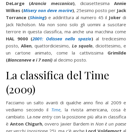
DeLarge (
Arancia meccanica
)
, diciasettesima
Annie
Wilkes (
Misery non deve morire
)
, 25esimo posto per
Jack
Torrance (
Shining
)
e addirittura al numero 45 il
Joker
di
Jack Nicholson. Ma non sono solo gli uomini a suscitare
terrore in questa classifica, ma anche una macchina come
HAL 9000 (
2001: Odissea nello spazio
)
al tredicesimo
posto,
Alien
, quattordiciesimo,
Lo squalo
, diciottesimo, e
un cartone animato, come la cattivissima
Grimilde
(
Biancaneve e i 7 nani)
al decimo posto.
La classifica del Time
(2009)
Facciamo un salto avanti di qualche anno fino al 2009 e
vediamo secondo il
Time
, la rivista americana, cosa è
cambiato. La
new entry
con la posizione più alta in classifica
è
Anton Chigurh
, ovvero Javier Bardem in
Non è un paese
per vecchi
(posizione 25), ma c’è anche
Lord Voldemort
al