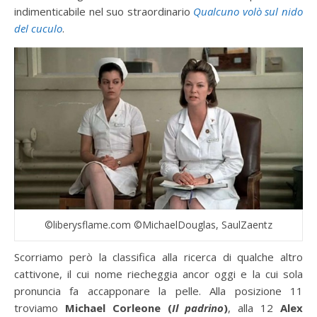
indimenticabile nel suo straordinario
Qualcuno volò sul nido
del cuculo
.
©liberysflame.com ©MichaelDouglas, SaulZaentz
Scorriamo però la classifica alla ricerca di qualche altro
cattivone, il cui nome riecheggia ancor oggi e la cui sola
pronuncia fa accapponare la pelle. Alla posizione 11
troviamo
Michael Corleone (
Il padrino
)
, alla 12
Alex