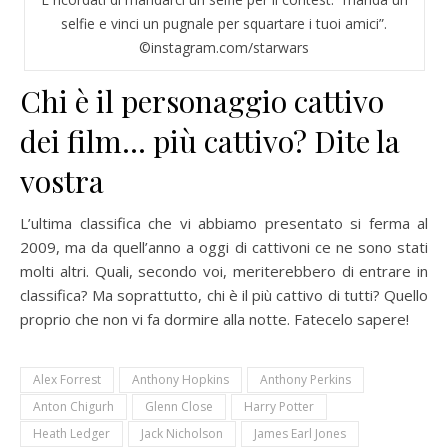
selfie e vinci un pugnale per squartare i tuoi amici”.
©instagram.com/starwars
Chi è il personaggio cattivo
dei film… più cattivo? Dite la
vostra
L’ultima classifica che vi abbiamo presentato si ferma al
2009, ma da quell’anno a oggi di cattivoni ce ne sono stati
molti altri. Quali, secondo voi, meriterebbero di entrare in
classifica? Ma soprattutto, chi è il più cattivo di tutti? Quello
proprio che non vi fa dormire alla notte. Fatecelo sapere!
Alex Forrest
Anthony Hopkins
Anthony Perkins
Anton Chigurh
Glenn Close
Harry Potter
Heath Ledger
Jack Nicholson
James Earl Jones