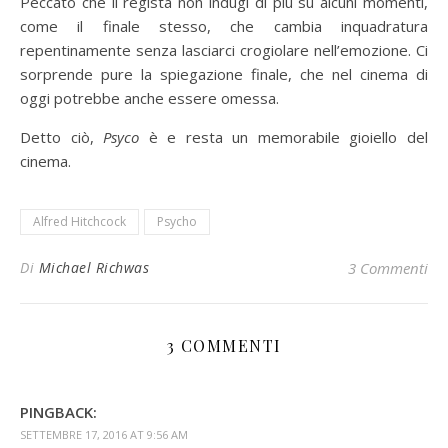
Peccato che il regista non indugi di più su alcuni momenti,
come il finale stesso, che cambia inquadratura
repentinamente senza lasciarci crogiolare nell’emozione. Ci
sorprende pure la spiegazione finale, che nel cinema di
oggi potrebbe anche essere omessa.
Detto ciò,
Psyco
è e resta un memorabile gioiello del
cinema.
Alfred Hitchcock
Psycho
Di
Michael Richwas
3 Commenti
3 COMMENTI
PINGBACK:
SETTEMBRE 17, 2016 AT 9:56 AM