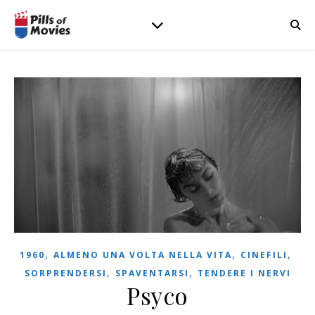
,
,
,
1960
ALMENO UNA VOLTA NELLA VITA
CINEFILI
,
,
SORPRENDERSI
SPAVENTARSI
TENDERE I NERVI
Psyco