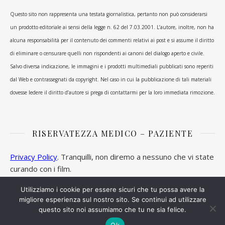
Questo sito non rappresenta una testata giornalistica, pertanto non può considerarsi
un prodotto editoriale ai sensi della legge n. 62 del 7.03.2001. L’autore, inoltre, non ha
alcuna responsabilità per il contenuto dei commenti relativi ai post e si assume il diritto
di eliminare o censurare quelli non rispondenti ai canoni del dialogo aperto e civile.
Salvo diversa indicazione, le immagini e i prodotti multimediali pubblicati sono reperiti
dal Web e contrassegnati da copyright. Nel caso in cui la pubblicazione di tali materiali
dovesse ledere il diritto d’autore si prega di contattarmi per la loro immediata rimozione.
RISERVATEZZA MEDICO – PAZIENTE
Privacy Policy
. Tranquilli, non diremo a nessuno che vi state
curando con i film.
Utilizziamo i cookie per essere sicuri che tu possa avere la
migliore esperienza sul nostro sito. Se continui ad utilizzare
questo sito noi assumiamo che tu ne sia felice.
Ashe Tema di
WP Royal
.
Ok