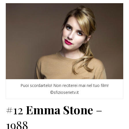
Puoi scordartelo! Non reciterei mai nel tuo film!
©sfizioserietv.it
#12
Emma Stone
–
1988