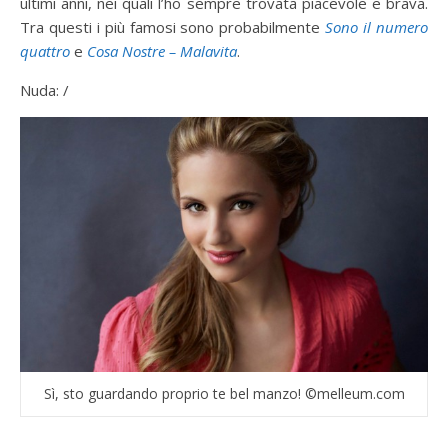
ultimi anni, nei quali l’ho sempre trovata piacevole e brava.
Tra questi i più famosi sono probabilmente
Sono il numero
quattro
e
Cosa Nostre – Malavita
.
Nuda: /
Sì, sto guardando proprio te bel manzo! ©melleum.com