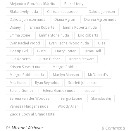
Alejandro González Iñárritu
Blake Lively
Blake Lively nuda
Christian Louboutin
Dakota johnson
Dakota Johnson nuda
Diana Agron
Dianna Agron nuda
Disney
Emma Roberts
Emma Roberts nuda
Emma Stone
Emma Stone nuda
Eric Roberts
Evan Rachel Wood
Evan Rachel Wood nuda
Glee
Gossip Girl
Gucci
Harry Potter
Jamie Bell
Julia Roberts
Justin Bieber
Kristen Stewart
Kristen Stewart nuda
Margot Robbie
Margot Robbie nuda
Marilyn Manson
McDonald's
Mila Kunis
Ryan Reynolds
Scarlett Johansson
Selena Gomez
Selena Gomez nuda
sequel
Serena van der Woodsen
Sergio Leone
Stanislavskij
Vanessa Hudgens nuda
Woody Allen
Zack e Cody al Grand Hotel
Di
Michael Richwas
8 Commenti