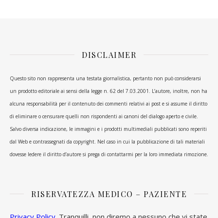
DISCLAIMER
Questo sito non rappresenta una testata giornalistica, pertanto non può considerarsi
un prodotto editoriale ai sensi della legge n. 62 del 7.03.2001. L’autore, inoltre, non ha
alcuna responsabilità per il contenuto dei commenti relativi ai post e si assume il diritto
di eliminare o censurare quelli non rispondenti ai canoni del dialogo aperto e civile.
Salvo diversa indicazione, le immagini e i prodotti multimediali pubblicati sono reperiti
dal Web e contrassegnati da copyright. Nel caso in cui la pubblicazione di tali materiali
dovesse ledere il diritto d’autore si prega di contattarmi per la loro immediata rimozione.
RISERVATEZZA MEDICO – PAZIENTE
Privacy Policy
. Tranquilli, non diremo a nessuno che vi state