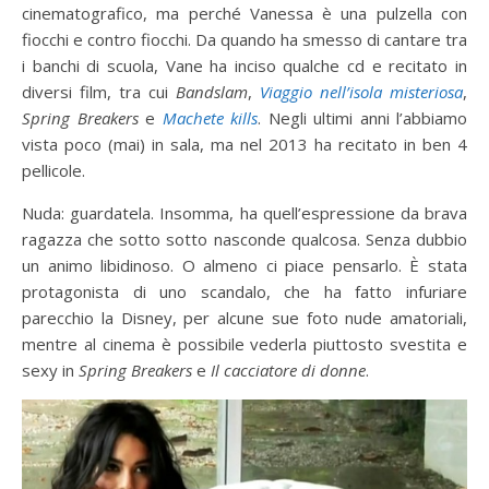
cinematografico, ma perché Vanessa è una pulzella con
fiocchi e contro fiocchi. Da quando ha smesso di cantare tra
i banchi di scuola, Vane ha inciso qualche cd e recitato in
diversi film, tra cui
Bandslam
,
Viaggio nell’isola misteriosa
,
Spring Breakers
e
Machete kills
. Negli ultimi anni l’abbiamo
vista poco (mai) in sala, ma nel 2013 ha recitato in ben 4
pellicole.
Nuda: guardatela. Insomma, ha quell’espressione da brava
ragazza che sotto sotto nasconde qualcosa. Senza dubbio
un animo libidinoso. O almeno ci piace pensarlo. È stata
protagonista di uno scandalo, che ha fatto infuriare
parecchio la Disney, per alcune sue foto nude amatoriali,
mentre al cinema è possibile vederla piuttosto svestita e
sexy in
Spring Breakers
e
Il cacciatore di donne
.