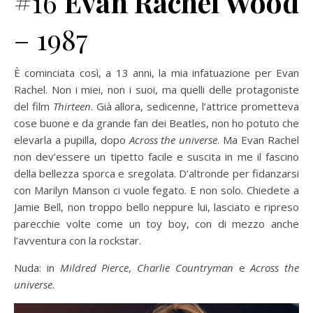
#16
Evan Rachel Wood
– 1987
È cominciata così, a 13 anni, la mia infatuazione per Evan
Rachel. Non i miei, non i suoi, ma quelli delle protagoniste
del film
Thirteen
. Già allora, sedicenne, l’attrice prometteva
cose buone e da grande fan dei Beatles, non ho potuto che
elevarla a pupilla, dopo
Across the universe
. Ma Evan Rachel
non dev’essere un tipetto facile e suscita in me il fascino
della bellezza sporca e sregolata. D’altronde per fidanzarsi
con Marilyn Manson ci vuole fegato. E non solo. Chiedete a
Jamie Bell, non troppo bello neppure lui, lasciato e ripreso
parecchie volte come un toy boy, con di mezzo anche
l’avventura con la rockstar.
Nuda: in
Mildred Pierce
,
Charlie Countryman
e
Across the
universe
.